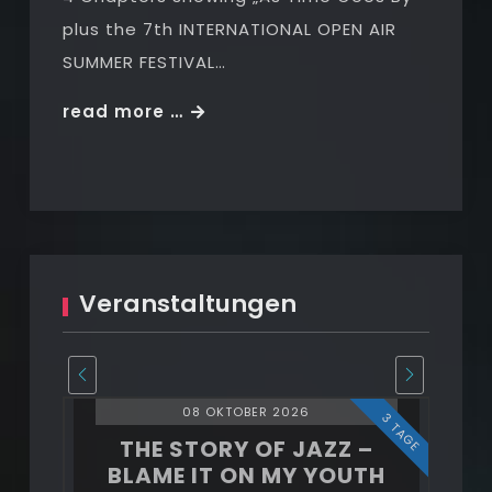
plus the 7th INTERNATIONAL OPEN AIR
SUMMER FESTIVAL…
THE
read more …
STORY
OF
JAZZ
2026/27
Veranstaltungen
08 OKTOBER 2026
3 TAGE
3 TAGE
–
THE STORY OF JAZZ –
BLAME IT ON MY YOUTH
B