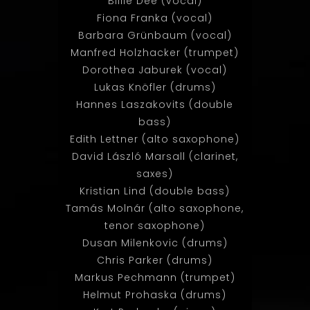
Billie Dee (vocal)
Fiona Franka (vocal)
Barbara Grünbaum (vocal)
Manfred Holzhacker (trumpet)
Dorothea Jaburek (vocal)
Lukas Knöfler (drums)
Hannes Laszakovits (double
bass)
Edith Lettner (alto saxophone)
David László Marsall (clarinet,
saxes)
Kristian Lind (double bass)
Tamás Molnár (alto saxophone,
tenor saxophone)
Dusan Milenkovic (drums)
Chris Parker (drums)
Markus Pechmann (trumpet)
Helmut Prohaska (drums)