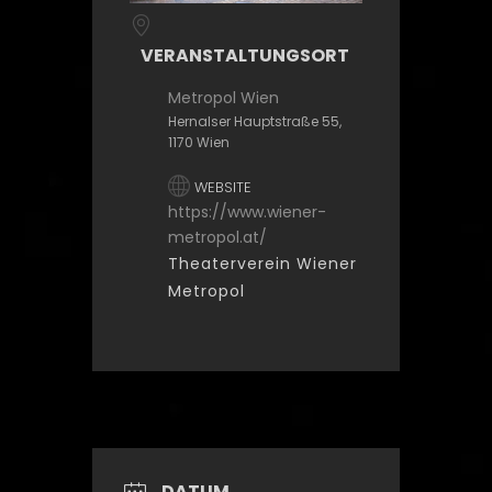
VERANSTALTUNGSORT
Metropol Wien
Hernalser Hauptstraße 55,
1170 Wien
WEBSITE
https://www.wiener-
metropol.at/
Theaterverein Wiener
Metropol
DATUM