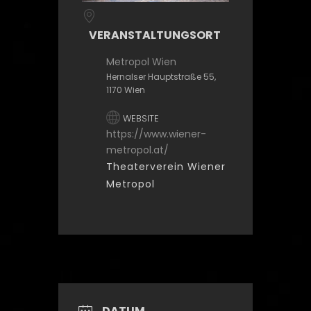
VERANSTALTUNGSORT
Metropol Wien
Hernalser Hauptstraße 55,
1170 Wien
WEBSITE
https://www.wiener-
metropol.at/
Theaterverein Wiener
Metropol
DATUM